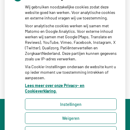
Wij gebruiken noodzakelijke cookies zodat deze
neemt gebruik toe
website goed kan werken. Voor analytische cookies
Eigen risico gaat onder toekomstig kabinet omhoog
en externe inhoud vragen wij uw toestemming.
Schurft sinds corona geen vergeten ziekte meer: aantal
Voor analytische cookies werken wij samen met
Matomo en Google Analytics. Voor externe inhoud
uitbraken fors gestegen
werken wij samen met Google (Maps, Translate en
CZ vergoedt zorg van twee gespecialiseerde
Reviews), YouTube, Vimeo, Facebook, Instagram, X
(Twitter), Qualizorg, Patiëntenvertellen en
revalidatieartsen niet meer
ZorgkaartNederland. Deze partijen kunnen gegevens
zoals uw IP-adres verwerken.
Via Cookie-instellingen onderaan de website kunt u
op ieder moment uw toestemming intrekken of
aanpassen.
Lees meer over onze Privacy- en
Cookieverklaring.
Instellingen
Uw Zorg Online
|
Beheer
Weigeren