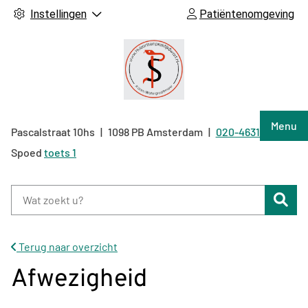
Instellingen
Patiëntenomgeving
Hoof
Menu
Pascalstraat
10hs
1098 PB
Amsterdam
020-4631040
Tel:
Spoed
toets 1
Zoe
Terug naar overzicht
Afwezigheid