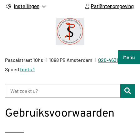
Instellingen
Patiëntenomgeving
Hoof
Menu
Pascalstraat
10hs
1098 PB
Amsterdam
020-4631040
Tel:
Spoed
toets 1
Zoe
Gebruiksvoorwaarden