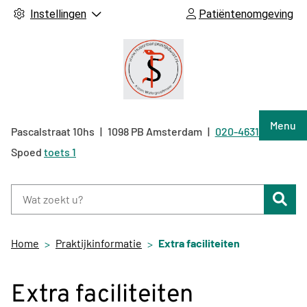
Instellingen
Patiëntenomgeving
Hoof
Menu
Pascalstraat
10hs
1098 PB
Amsterdam
020-4631040
Tel:
Spoed
toets 1
Zoe
Home
Praktijkinformatie
Extra faciliteiten
Extra faciliteiten