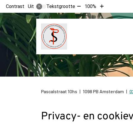
Tekst
Tekst
Contrast
Tekstgrootte
100%
Uit
verkleinen
vergroten
met
met
10%
10%
Pascalstraat
10hs
1098 PB
Amsterdam
0
T
Privacy- en cookiev