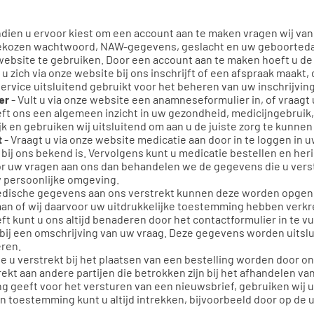
ndien u ervoor kiest om een account aan te maken vragen wij van
lfgekozen wachtwoord, NAW-gegevens, geslacht en uw geboorted
ebsite te gebruiken. Door een account aan te maken hoeft u de 
 u zich via onze website bij ons inschrijft of een afspraak maakt
ervice uitsluitend gebruikt voor het beheren van uw inschrijvin
er
- Vult u via onze website een anamneseformulier in, of vraagt 
ft ons een algemeen inzicht in uw gezondheid, medicijngebruik
k en gebruiken wij uitsluitend om aan u de juiste zorg te kunnen
t
- Vraagt u via onze website medicatie aan door in te loggen in u
t bij ons bekend is. Vervolgens kunt u medicatie bestellen en her
oor uw vragen aan ons dan behandelen we de gegevens die u vers
w persoonlijke omgeving.
medische gegevens aan ons verstrekt kunnen deze worden opgeno
staan of wij daarvoor uw uitdrukkelijke toestemming hebben verk
eft kunt u ons altijd benaderen door het contactformulier in te
rbij een omschrijving van uw vraag. Deze gegevens worden uitsl
eren.
e u verstrekt bij het plaatsen van een bestelling worden door on
t aan andere partijen die betrokken zijn bij het afhandelen van
g geeft voor het versturen van een nieuwsbrief, gebruiken wij
 toestemming kunt u altijd intrekken, bijvoorbeeld door op de uit