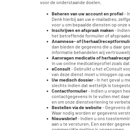
voor de onderstaande doelen.
Beheren van uw account en profiel
- I
Denk hierbij aan uw e-mailadres, ze
voor u om bepaalde diensten op onze w
Inschrijven en afspraak maken
- Indien
het betreffende formulier of afspraaks
Anamnese- of (herhaal)receptformuli
dan bieden de gegevens die u daar gee
informatie behandelen wij vertrouwelij
Aanvragen medicatie of herhaalrecep
in uw online medicatieprofiel zoals da
eConsult
- Gebruikt u het eConsult v
van deze dienst moet u inloggen op u
Uw medisch dossier
- In het geval u 
slechts indien dat wettelijk is toege
Contactformulier
- Indien u vragen he
contactgegevens in te vullen met daa
en om onze dienstverlening te verbet
Bestellen via de website
- Gegevens di
Waar nodig worden er gegevens verstrek
Nieuwsbrief
- Indien u ons toestemmin
aan u te versturen. Een eerder gegeven
commerciële mailing is opgenomen.