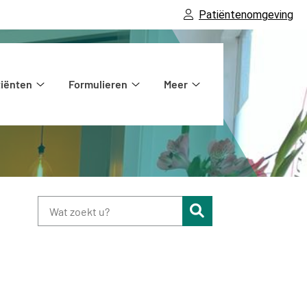
Patiëntenomgeving
tiënten
Formulieren
Meer
atie
Voor
Formulieren
Meer
patiënten
submenu
submenu
submenu
Zoeken