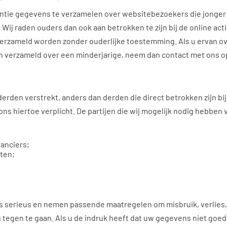
entie gegevens te verzamelen over websitebezoekers die jonger z
 Wij raden ouders dan ook aan betrokken te zijn bij de online act
rzameld worden zonder ouderlijke toestemming. Als u ervan ove
verzameld over een minderjarige, neem dan contact met ons o
erden verstrekt, anders dan derden die direct betrokken zijn b
 ons hiertoe verplicht. De partijen die wij mogelijk nodig hebben
anciers;
ten;
 serieus en nemen passende maatregelen om misbruik, verlie
egen te gaan. Als u de indruk heeft dat uw gegevens niet goed be