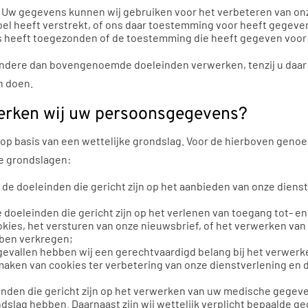
- Uw gegevens kunnen wij gebruiken voor het verbeteren van onz
oel heeft verstrekt, of ons daar toestemming voor heeft gegeven
ns heeft toegezonden of de toestemming die heeft gegeven voor 
andere dan bovengenoemde doeleinden verwerken, tenzij u daar
n doen.
erken wij uw persoonsgegevens?
p basis van een wettelijke grondslag. Voor de hierboven geno
e grondslagen:
 de doeleinden die gericht zijn op het aanbieden van onze diens
e doeleinden die gericht zijn op het verlenen van toegang tot- e
okies, het versturen van onze nieuwsbrief, of het verwerken va
bben verkregen;
 gevallen hebben wij een gerechtvaardigd belang bij het verwer
k maken van cookies ter verbetering van onze dienstverlening en
inden die gericht zijn op het verwerken van uw medische gegev
dslag hebben. Daarnaast zijn wij wettelijk verplicht bepaalde ge