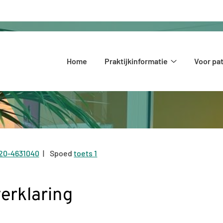
Hoofdmenu
Home
Praktijkinformatie
Voor pa
Praktijkinform
submenu
20-4631040
Spoed
toets 1
el:
erklaring