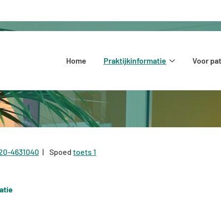
Hoofdmenu
Home
Praktijkinformatie
Voor pa
Praktijkinform
submenu
20-4631040
Spoed
toets 1
el:
atie