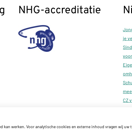
g
NHG-accreditatie
N
Jong
je v
Sind
voor
Eige
omh
Schu
meer
CZ v
reva
ed kan werken. Voor analytische cookies en externe inhoud vragen wij uw