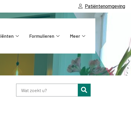
Patiëntenomgeving
tiënten
Formulieren
Meer
atie
Voor
Formulieren
Meer
patiënten
submenu
submenu
submenu
Zoeken