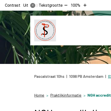
Tekst
Tekst
Contrast
Tekstgrootte
100%
Uit
verkleinen
vergroten
met
met
10%
10%
Pascalstraat
10hs
1098 PB
Amsterdam
0
T
Home
Praktijkinformatie
NGH accredit