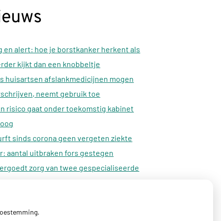
ieuws
 en alert: hoe je borstkanker herkent als
erder kijkt dan een knobbeltje
s huisartsen afslankmedicijnen mogen
schrijven, neemt gebruik toe
n risico gaat onder toekomstig kabinet
oog
rft sinds corona geen vergeten ziekte
: aantal uitbraken fors gestegen
ergoedt zorg van twee gespecialiseerde
lidatieartsen niet meer
 toestemming.