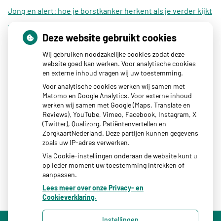
Jong en alert: hoe je borstkanker herkent als je verder kijkt
dan een knobbeltje
Deze website gebruikt cookies
Sinds huisartsen afslankmedicijnen mogen voorschrijven,
Wij gebruiken noodzakelijke cookies zodat deze
neemt gebruik toe
website goed kan werken. Voor analytische cookies
Eigen risico gaat onder toekomstig kabinet omhoog
en externe inhoud vragen wij uw toestemming.
Schurft sinds corona geen vergeten ziekte meer: aantal
Voor analytische cookies werken wij samen met
Matomo en Google Analytics. Voor externe inhoud
uitbraken fors gestegen
werken wij samen met Google (Maps, Translate en
CZ vergoedt zorg van twee gespecialiseerde
Reviews), YouTube, Vimeo, Facebook, Instagram, X
(Twitter), Qualizorg, Patiëntenvertellen en
revalidatieartsen niet meer
ZorgkaartNederland. Deze partijen kunnen gegevens
zoals uw IP-adres verwerken.
Via Cookie-instellingen onderaan de website kunt u
op ieder moment uw toestemming intrekken of
aanpassen.
Lees meer over onze Privacy- en
Cookieverklaring.
Instellingen