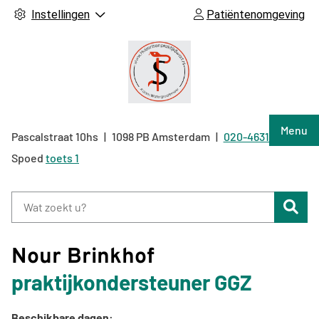
Instellingen
Patiëntenomgeving
Hoof
Menu
Pascalstraat
10hs
1098 PB
Amsterdam
020-4631040
Tel:
Spoed
toets 1
Zoe
Nour Brinkhof
praktijkondersteuner GGZ
Beschikbare dagen: