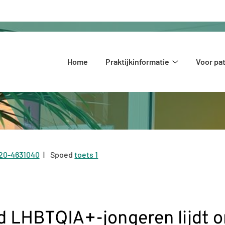
Hoofdmenu
Home
Praktijkinformatie
Voor pa
Praktijkinform
submenu
20-4631040
Spoed
toets 1
el:
 LHBTQIA+-jongeren lijdt o