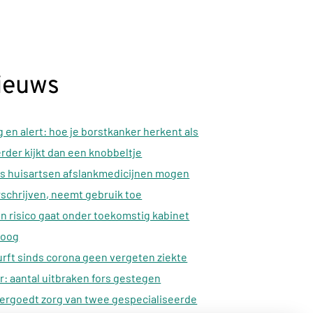
ieuws
 en alert: hoe je borstkanker herkent als
erder kijkt dan een knobbeltje
s huisartsen afslankmedicijnen mogen
schrijven, neemt gebruik toe
n risico gaat onder toekomstig kabinet
oog
rft sinds corona geen vergeten ziekte
: aantal uitbraken fors gestegen
ergoedt zorg van twee gespecialiseerde