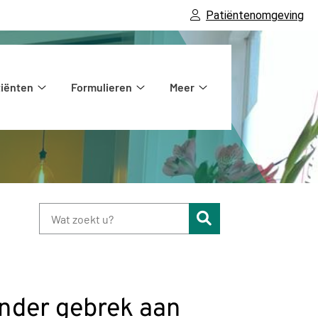
Patiëntenomgeving
tiënten
Formulieren
Meer
atie
Voor
Formulieren
Meer
patiënten
submenu
submenu
submenu
Zoeken
nder gebrek aan