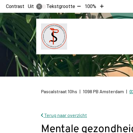
Tekst
Tekst
Contrast
Tekstgrootte
100%
Uit
verkleinen
vergroten
met
met
10%
10%
Pascalstraat
10hs
1098 PB
Amsterdam
0
T
Terug naar overzicht
Mentale gezondheid