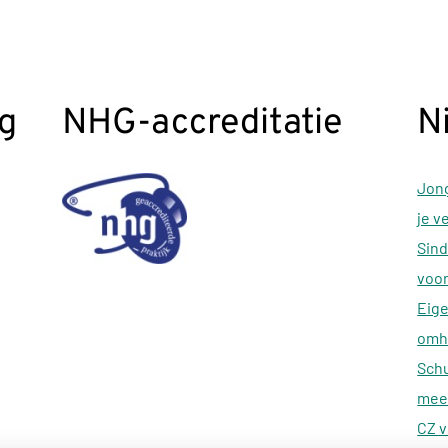
g
NHG-accreditatie
N
Jong
je v
Sind
voor
Eige
omh
Schu
meer
CZ v