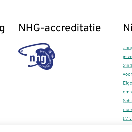
g
NHG-accreditatie
N
Jong
je v
Sind
voor
Eige
omh
Schu
meer
CZ v
reva