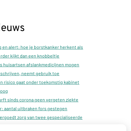
ieuws
 en alert: hoe je borstkanker herkent als
erder kijkt dan een knobbeltje
s huisartsen afslankmedicijnen mogen
schrijven, neemt gebruik toe
n risico gaat onder toekomstig kabinet
oog
rft sinds corona geen vergeten ziekte
: aantal uitbraken fors gestegen
ergoedt zorg van twee gespecialiseerde
lidatieartsen niet meer