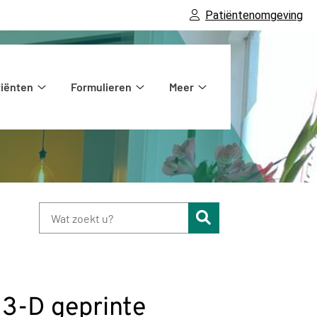
Patiëntenomgeving
tiënten
Formulieren
Meer
atie
Voor
Formulieren
Meer
patiënten
submenu
submenu
submenu
Zoeken
 3-D geprinte