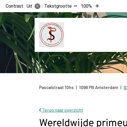
Tekst
Tekst
Contrast
Tekstgrootte
100%
Uit
verkleinen
vergroten
met
met
10%
10%
Pascalstraat
10hs
1098 PB
Amsterdam
0
T
Terug naar overzicht
Wereldwijde primeu