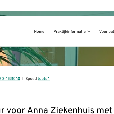
Hoofdmenu
Home
Praktijkinformatie
Voor pa
Praktijkinform
submenu
20-4631040
Spoed
toets 1
el:
r voor Anna Ziekenhuis met